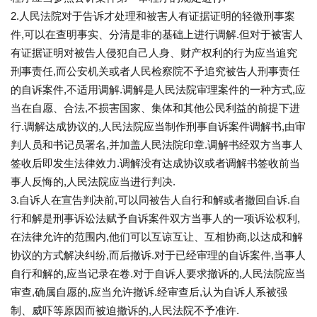
2.人民法院对于告诉才处理和被害人有证据证明的轻微刑事案
件,可以在查明事实、分清是非的基础上进行调解.但对于被害人
有证据证明对被告人侵犯自己人身、财产权利的行为应当追究
刑事责任,而公安机关或者人民检察院不予追究被告人刑事责任
的自诉案件,不适用调解.调解是人民法院审理案件的一种方式,应
当在自愿、合法,不损害国家、集体和其他公民利益的前提下进
行.调解达成协议的,人民法院应当制作刑事自诉案件调解书,由审
判人员和书记员署名,并加盖人民法院印章.调解书经双方当事人
签收后即发生法律效力.调解没有达成协议或者调解书签收前当
事人反悔的,人民法院应当进行判决.
3.自诉人在宣告判决前,可以同被告人自行和解或者撤回自诉.自
行和解是刑事诉讼法赋予自诉案件双方当事人的一项诉讼权利,
在法律允许的范围内,他们可以互谅互让、互相协商,以达成和解
协议的方式解决纠纷,而后撤诉.对于已经审理的自诉案件,当事人
自行和解的,应当记录在卷.对于自诉人要求撤诉的,人民法院应当
审查,确属自愿的,应当允许撤诉.经审查后,认为自诉人系被强
制、威吓等原因而被迫撤诉的,人民法院不予准许.