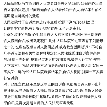
人民法院应当在收到自诉状或者口头告诉第2日起15日内作出是
否立案的决定,并书面通知自诉人或者代为告诉人.自诉案件的立
案即是自诉案件的受理.
人民法院对于自诉案件进行审查后,按照下列情形分别处理：
1.犯罪事实清楚,有足够证据的案件,应当开庭审判:
2.缺乏罪证的自诉案件,如果自诉人提不出补充证据,应当说服自
诉人撤回自诉,或者裁定驳回.此外,人民法院经过审查有下列情形
之一的,也应当说服自诉人撤回起诉,或者裁定驳回起诉：不符合
刑事诉讼法和有关司法解释规定的人民法院受理自诉案件条件
的:证据不充分的:犯罪已过追诉时效期限的:被告人死亡的:被告
人下落不明的:除因证据不足而撤诉的以外,自诉人撤诉后,就同一
事实又告诉的:经人民法院调解结案后,自诉人反悔,就同一事实再
行告诉的.
对于已经立案,经审查缺乏罪证的自诉案件,如果自诉人提不出补
充证据,应当说服自诉人撤回自诉或者裁定驳回起诉.自诉人经说
服撤回起诉或者被驳回起诉后,又提出了新的足以证明被告人有
罪的证据,再次提起自诉的,人民法院应当受理.