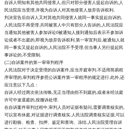
自诉人明知有其他共同侵害人,但只对部分侵害人提起自诉的,人
民法院应当受理,并视为自诉人对其他侵害人放弃告诉权利.
判决宣告后自诉人又对其他共同侵害人就同一事实提起自诉的,
人民法院不再受理.共同被害人中只有部分人告诉的,人民法院应
当通知其他被害人参加诉讼0被通知人接到通知后表示不参加诉
讼或者不出庭的,即视为放弃告诉权利.第一审宣判后,被通知人就
同一事实又提起自诉的,人民法院不予受理.但当事人另行提起民
事诉讼的,不受限制.
(二)自诉案件的第一审审判程序
人民法院对于决定受理的自诉案件,应当开庭审判.不适用简易程
序审理的,审判程序参照公诉案件第一审程序的规定进行.此外,还
应注意以下几点：
自诉人经过两次依法传唤,无正当理由拒不到庭的,或者未经法庭
许可中途退庭的,按撤诉处理.
在自诉案件审判过程中,审判人员对证据有疑问,需要调查核实的,
可以宣布休庭,对证据进行调查核实.人民法院调查核实证据,可以
进行勘验、检查、扣押、鉴定和查询、冻结.人民法院受理自诉