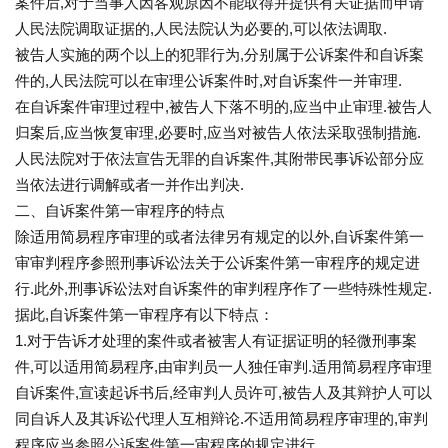
案件后,对于当事人因客观原因不能取得并提供有关证据而申请
人民法院调取证据的,人民法院认为必要的,可以依法调取.
被告人实施的两个以上的犯罪行为,分别属于公诉案件和自诉案
件的,人民法院可以在审理公诉案件时,对自诉案件一并审理.
在自诉案件审理过程中,被告人下落不明的,应当中止审理.被告人
归案后,应当恢复审理,必要时,应当对被告人依法采取强制措施.
人民法院对于依法宣告无罪的自诉案件,其附带民事诉讼部分应
当依法进行调解或者一并作出判决.
二、自诉案件第一审程序的特点
除适用简易程序审理的或者法律另有规定的以外,自诉案件第一
审审判程序参照刑事诉讼法关于公诉案件第一审程序的规定进
行.此外,刑事诉讼法对自诉案件的审判程序作了一些特殊性规定.
据此,自诉案件第一审程序有以下特点：
1.对于告诉才处理的案件或者被害人有证据证明的轻微刑事案
件,可以适用简易程序,由审判员一人独任审判.适用简易程序审理
自诉案件,宣读起诉书后,经审判人员许可,被告人及其辩护人可以
同自诉人及其诉讼代理人互相辩论.不适用简易程序审理的,审判
程序应当参照公诉案件第一审程序的规定进行.