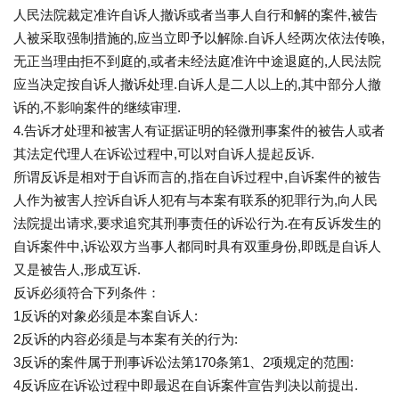
人民法院裁定准许自诉人撤诉或者当事人自行和解的案件,被告
人被采取强制措施的,应当立即予以解除.自诉人经两次依法传唤,
无正当理由拒不到庭的,或者未经法庭准许中途退庭的,人民法院
应当决定按自诉人撤诉处理.自诉人是二人以上的,其中部分人撤
诉的,不影响案件的继续审理.
4.告诉才处理和被害人有证据证明的轻微刑事案件的被告人或者
其法定代理人在诉讼过程中,可以对自诉人提起反诉.
所谓反诉是相对于自诉而言的,指在自诉过程中,自诉案件的被告
人作为被害人控诉自诉人犯有与本案有联系的犯罪行为,向人民
法院提出请求,要求追究其刑事责任的诉讼行为.在有反诉发生的
自诉案件中,诉讼双方当事人都同时具有双重身份,即既是自诉人
又是被告人,形成互诉.
反诉必须符合下列条件：
1反诉的对象必须是本案自诉人:
2反诉的内容必须是与本案有关的行为:
3反诉的案件属于刑事诉讼法第170条第1、2项规定的范围:
4反诉应在诉讼过程中即最迟在自诉案件宣告判决以前提出.