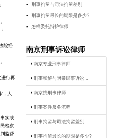
刑事拘留与司法拘留差别
：
刑事拘留最长的期限是多少?
费。
怎样委托辩护律师
外：
法院经
南京刑事诉讼律师
费。
南京专业刑事律师
定进行再
刑事和解与附带民事诉讼...
南京找刑事律师
审，人
刑事案件服务流程
定事实或
刑事拘留与司法拘留差别
人民检察
审判监督
刑事拘留最长的期限是多少?