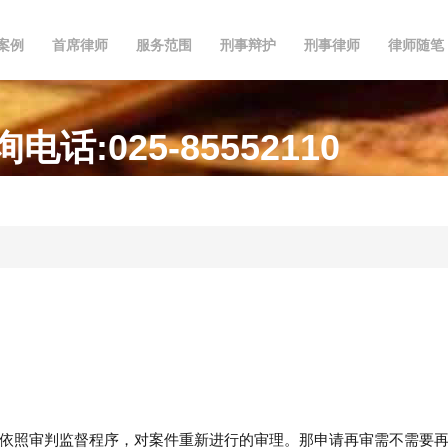
案例
首席律师
服务范围
刑事辩护
刑事律师
律师随笔
:025-85552110
依照审判监督程序，对案件重新进行的审理。那申请再审需不需要